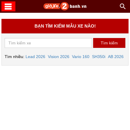
BẠN TÌM KIẾM MẪU XE NÀO!
Tìm nhiều:
Lead 2026
Vision 2026
Vario 160
SH350i
AB 2026