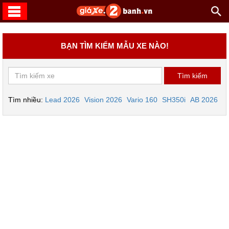
BẠN TÌM KIẾM MẪU XE NÀO!
Tìm nhiều:
Lead 2026
Vision 2026
Vario 160
SH350i
AB 2026