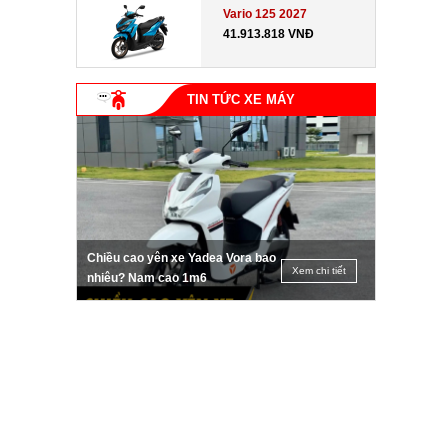
Vario 125 2027
41.913.818 VNĐ
TIN TỨC XE MÁY
Chiều cao yên xe Yadea Vora bao
Xem chi tiết
nhiêu? Nam cao 1m6