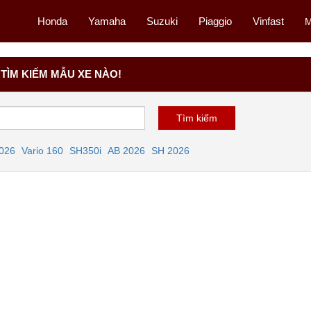
Honda
Yamaha
Suzuki
Piaggio
Vinfast
M
TÌM KIẾM MẪU XE NÀO!
2026
Vario 160
SH350i
AB 2026
SH 2026