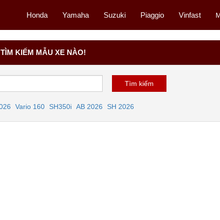
Honda
Yamaha
Suzuki
Piaggio
Vinfast
M
TÌM KIẾM MẪU XE NÀO!
2026
Vario 160
SH350i
AB 2026
SH 2026