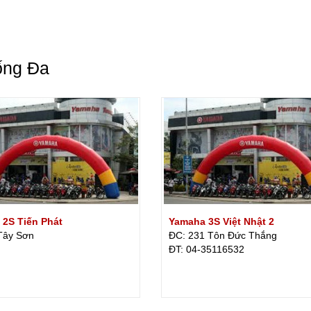
ống Đa
2S Tiến Phát
Yamaha 3S Việt Nhật 2
Tây Sơn
ĐC: 231 Tôn Đức Thắng
ÐT: 04-35116532