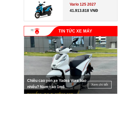
Vario 125 2027
41.913.818 VNĐ
TIN TỨC XE MÁY
Chiều cao yên xe Yadea Vora bao
Xem chi tiết
nhiêu? Nam cao 1m6