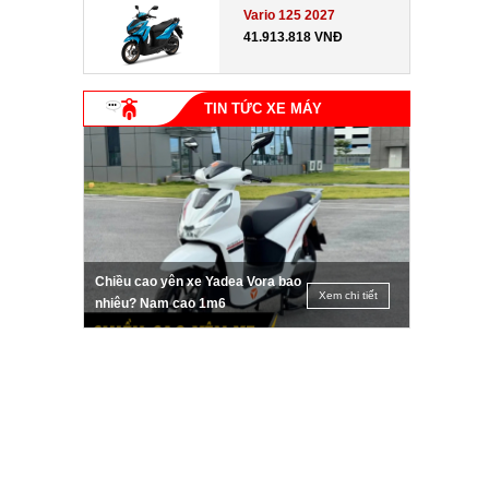
Vario 125 2027
41.913.818 VNĐ
TIN TỨC XE MÁY
Chiều cao yên xe Yadea Vora bao
Xem chi tiết
nhiêu? Nam cao 1m6