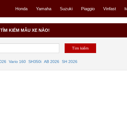
Honda
Yamaha
Suzuki
Piaggio
Vinfast
M
TÌM KIẾM MẪU XE NÀO!
2026
Vario 160
SH350i
AB 2026
SH 2026