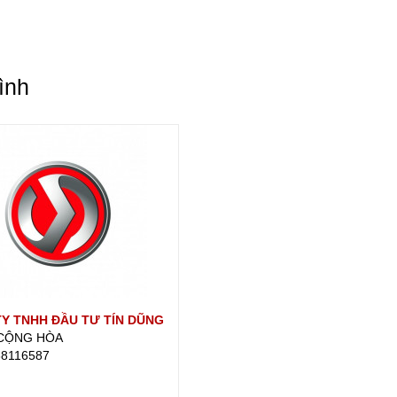
ình
Y TNHH ĐẦU TƯ TÍN DŨNG
 CỘNG HÒA
38116587