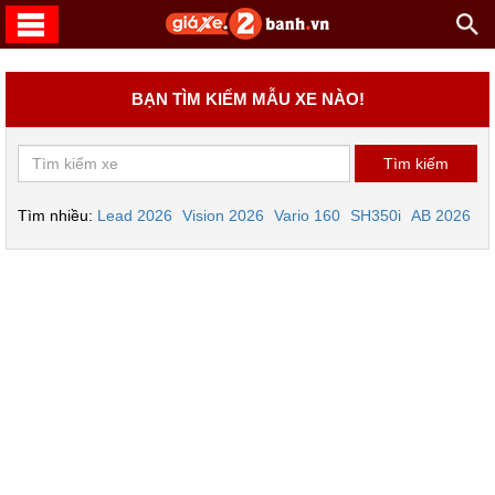
BẠN TÌM KIẾM MẪU XE NÀO!
Tìm nhiều:
Lead 2026
Vision 2026
Vario 160
SH350i
AB 2026